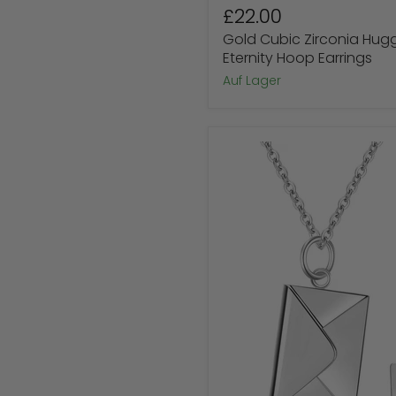
Gold Cubic Zirconia Hugg
Eternity Hoop Earrings
auf Lager
Sterling
Silver
'I
Love
U'
Love
Letter
Necklace
Sparen Sie bis zu
13
%