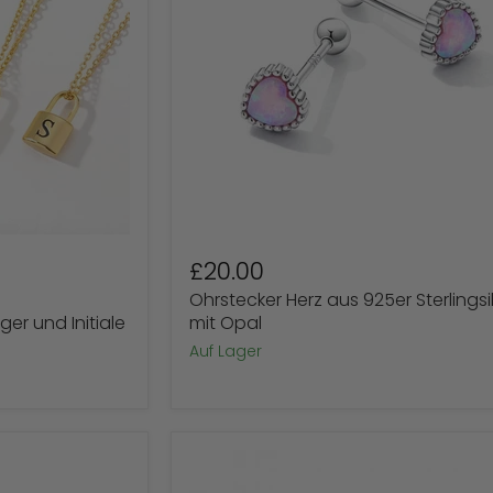
£20.00
Ohrstecker Herz aus 925er Sterlingsi
r und Initiale
mit Opal
Auf Lager
Ohrstecker
Mini-
Schildkröte
aus