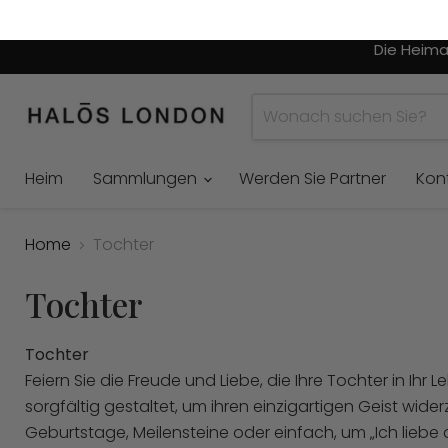
Die Heima
Heim
Sammlungen
Werden Sie Partner
Kont
Home
Tochter
Tochter
Tochter
Feiern Sie die Freude und Liebe, die Ihre Tochter in Ihr
sorgfältig gestaltet, um ihren einzigartigen Geist wider
Geburtstage, Meilensteine ​​oder einfach, um „Ich liebe 