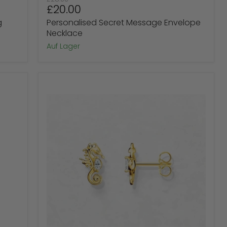
Preis
g
Personalised Secret Message Envelope
Necklace
Auf Lager
Ohrstecker
Seepferdchen
aus
Sterlingsilber
Sparen Sie
14
%