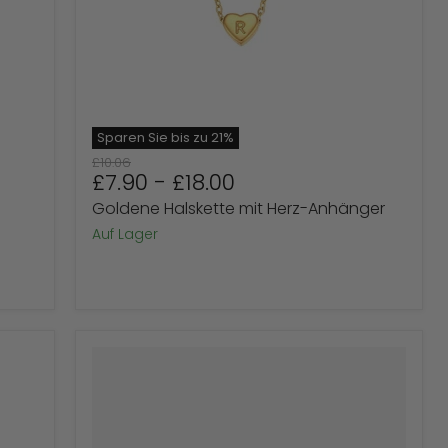
Sparen Sie bis zu
21
%
Ursprünglicher
£10.06
£7.90
-
£18.00
Preis
Goldene Halskette mit Herz-Anhänger
Auf Lager
Ohrstecker
aus
Sterlingsilber
mit
Roségoldbeschichtung
und
Halo-