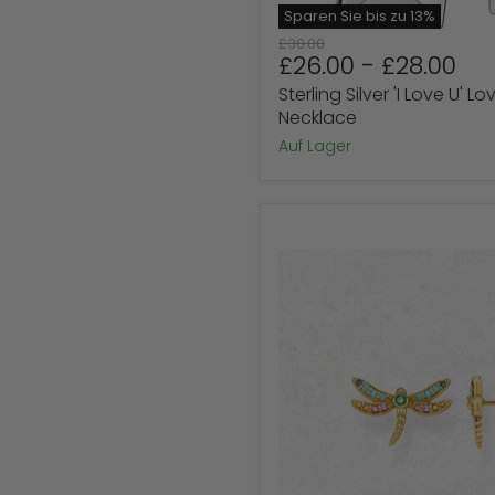
Ursprünglicher
£30.00
£26.00
-
£28.00
Preis
Sterling Silver 'I Love U' Lo
Necklace
Auf Lager
Ohrstecker
Libelle
aus
Sterlingsilber