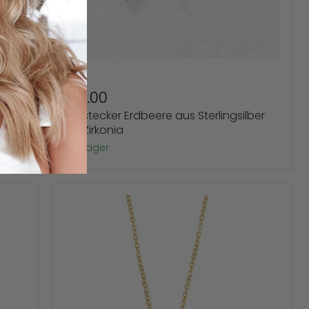
£16.00
us
Ohrstecker Erdbeere aus Sterlingsilber
mit Zirkonia
auf Lager
Goldene
Halskette
mit
Herz-
Anhänger