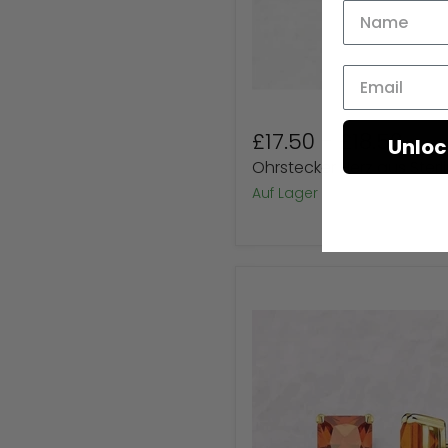
Unloc
£17.50
-
£18.50
Ohrstecker Herz aus Sterli
auf Lager
Ohrstecker
im
Prinzessschliff,
925er
Sterlingsilber,
quadratisch
(8
Farben)