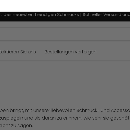
t des neuesten trendigen Schmucks | Schneller Versand und
aktieren Sie uns
Bestellungen verfolgen
 Leben bringt, mit unserer liebevollen Schmuck- und Accessoi
zuspiegeln und sie daran zu erinnern, wie sehr sie geschätzt
dich“ zu sagen.