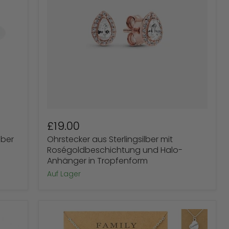
Anhänger
in
Tropfenform
£19.00
lber
Ohrstecker aus Sterlingsilber mit
Roségoldbeschichtung und Halo-
Anhänger in Tropfenform
Auf Lager
Halskette
mit
Herzanhänger
„Familie“