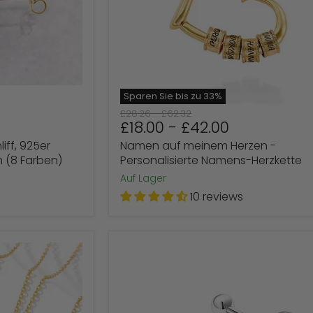
Sparen Sie bis zu
33
%
Ursprünglicher
Ursprünglicher
£28.26
-
£62.32
£18.00
-
£42.00
Preis
Preis
iff, 925er
Namen auf meinem Herzen -
h (8 Farben)
Personalisierte Namens-Herzkette
Auf Lager
10 reviews
Ohrstecker
Herz
aus
925er
Sterlingsilber
mit
Opal