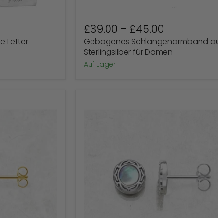
£39.00
-
£45.00
ve Letter
Gebogenes Schlangenarmband a
Sterlingsilber für Damen
Auf Lager
Ohrstecker
aus
Sterlingsilber
mit
Perlmutt