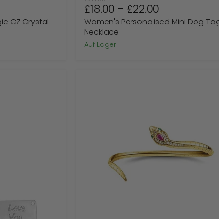
ie CZ Crystal
Women's Personalised Mini Dog Ta
Necklace
Auf Lager
Gebogenes
Schlangenarmband
aus
Sterlingsilber
für
Damen