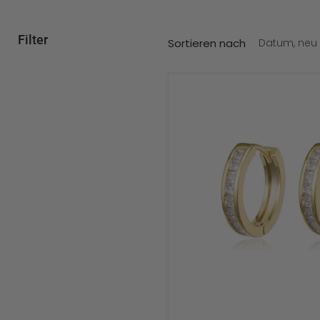
Filter
Sortieren nach
Gold
Cubic
Zirconia
Huggie
CZ
Crystal
Eternity
Hoop
Earrings
£22.00