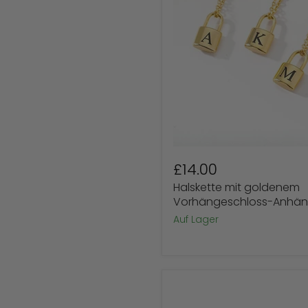
£14.00
Halskette mit goldenem
Vorhängeschloss-Anhänge
Auf Lager
Statement-
Halskette
mit
Acrylblumen