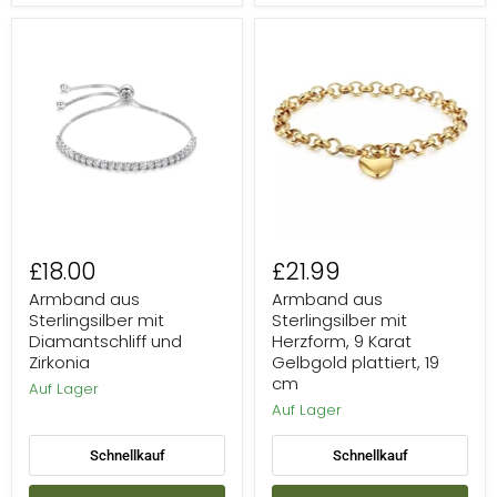
Armband
Armband
aus
aus
Sterlingsilber
Sterlingsilber
mit
mit
Diamantschliff
Herzform,
und
9
Zirkonia
Karat
Gelbgold
plattiert,
19
cm
£18.00
£21.99
Armband aus
Armband aus
Sterlingsilber mit
Sterlingsilber mit
Diamantschliff und
Herzform, 9 Karat
Zirkonia
Gelbgold plattiert, 19
cm
Auf Lager
Auf Lager
Schnellkauf
Schnellkauf