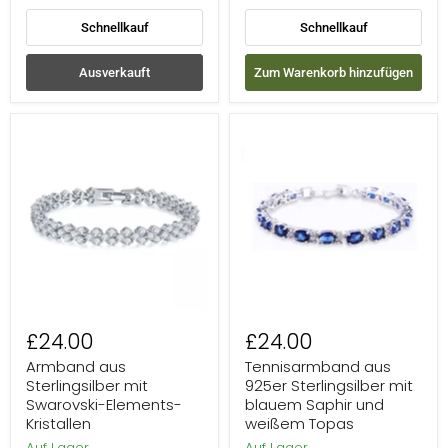
Schnellkauf
Schnellkauf
Ausverkauft
Zum Warenkorb hinzufügen
Armband
Tennisarmband
aus
aus
Sterlingsilber
925er
mit
Sterlingsilber
Swarovski-
mit
Elements-
blauem
Kristallen
Saphir
und
weißem
Topas
£24.00
£24.00
Armband aus
Tennisarmband aus
Sterlingsilber mit
925er Sterlingsilber mit
Swarovski-Elements-
blauem Saphir und
Kristallen
weißem Topas
Auf Lager
Auf Lager