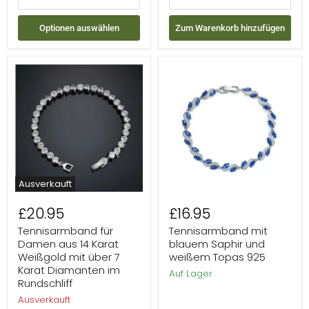
Optionen auswählen
Zum Warenkorb hinzufügen
Tennisarmband
Tennisarmband
für
mit
Damen
blauem
aus
Saphir
14
und
Karat
weißem
Weißgold
Topas
mit
925
über
7
Karat
Ausverkauft
Diamanten
im
£20.95
£16.95
Rundschliff
Tennisarmband für
Tennisarmband mit
Damen aus 14 Karat
blauem Saphir und
Weißgold mit über 7
weißem Topas 925
Karat Diamanten im
Auf Lager
Rundschliff
Ausverkauft