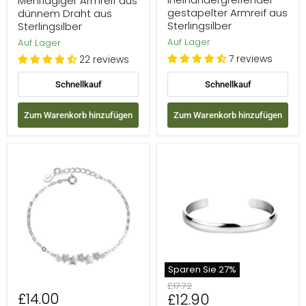
Mehrlagiger Armreif aus
gestapelter Armreif aus
dünnem Draht aus
Sterlingsilber
Sterlingsilber
Auf Lager
Auf Lager
7 reviews
22 reviews
Schnellkauf
Schnellkauf
Zum Warenkorb hinzufügen
Zum Warenkorb hinzufügen
925
Schlichter
Sterling
polierter
Silber
Armreif
Mini
aus
Sterne
Sterlingsilber
Armband
Sparen Sie
27
%
Ursprünglicher
£17.72
£14.00
Aktueller
£12.90
Preis