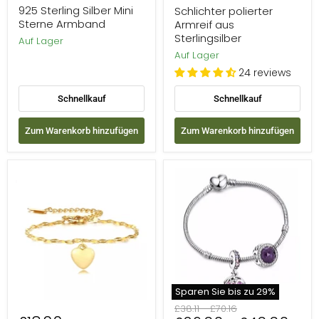
Preis
925 Sterling Silber Mini
Schlichter polierter
Sterne Armband
Armreif aus
Sterlingsilber
Auf Lager
Auf Lager
24 reviews
Schnellkauf
Schnellkauf
Zum Warenkorb hinzufügen
Zum Warenkorb hinzufügen
18
Charm-
Karat
Armband
Gelbgold
aus
plattiertes
Sterlingsilber
Herzarmband
aus
Sterlingsilber,
7,5
Zoll
Sparen Sie bis zu
29
%
Ursprünglicher
Ursprünglicher
£38.11
-
£70.16