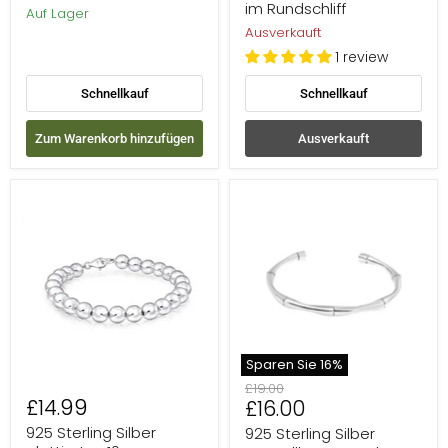
im Rundschliff
Auf Lager
Ausverkauft
1 review
Schnellkauf
Schnellkauf
Zum Warenkorb hinzufügen
Ausverkauft
925
925
Sterling
Sterling
Silber
Silber
plattiertes
verstellbarer
10mm
Bambus
Kugelperlenarmband
Armreif
Sparen Sie
16
%
Ursprünglicher
£19.00
£14.99
Aktueller
£16.00
Preis
Preis
925 Sterling Silber
925 Sterling Silber