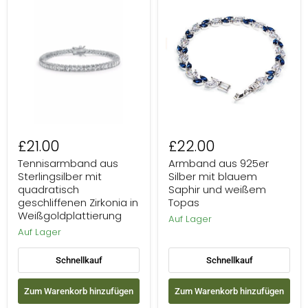
Tennisarmband
Armband
aus
aus
Sterlingsilber
925er
mit
Silber
quadratisch
mit
geschliffenen
blauem
Zirkonia
Saphir
in
und
Weißgoldplattierung
weißem
Topas
£21.00
£22.00
Tennisarmband aus
Armband aus 925er
Sterlingsilber mit
Silber mit blauem
quadratisch
Saphir und weißem
geschliffenen Zirkonia in
Topas
Weißgoldplattierung
Auf Lager
Auf Lager
Schnellkauf
Schnellkauf
Zum Warenkorb hinzufügen
Zum Warenkorb hinzufügen