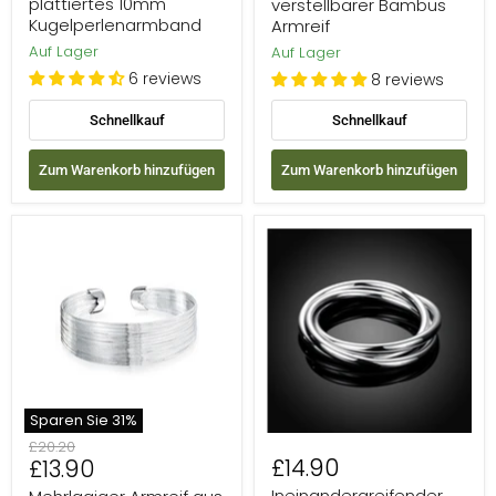
plattiertes 10mm
verstellbarer Bambus
Kugelperlenarmband
Armreif
Auf Lager
Auf Lager
6 reviews
8 reviews
Schnellkauf
Schnellkauf
Zum Warenkorb hinzufügen
Zum Warenkorb hinzufügen
Mehrlagiger
Ineinandergreifender
Armreif
gestapelter
aus
Armreif
dünnem
aus
Draht
Sterlingsilber
aus
Sterlingsilber
Sparen Sie
31
%
Ursprünglicher
£20.20
Aktueller
£14.90
£13.90
Preis
Preis
Ineinandergreifender