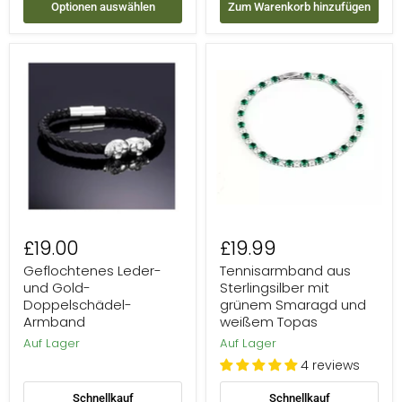
Optionen auswählen
Zum Warenkorb hinzufügen
Geflochtenes
Tennisarmband
Leder-
aus
und
Sterlingsilber
Gold-
mit
Doppelschädel-
grünem
Armband
Smaragd
und
weißem
Topas
£19.00
£19.99
Geflochtenes Leder-
Tennisarmband aus
und Gold-
Sterlingsilber mit
Doppelschädel-
grünem Smaragd und
Armband
weißem Topas
Auf Lager
Auf Lager
4 reviews
Schnellkauf
Schnellkauf