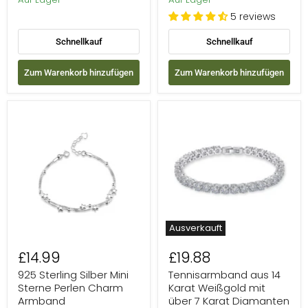
5 reviews
Schnellkauf
Schnellkauf
Zum Warenkorb hinzufügen
Zum Warenkorb hinzufügen
925
Tennisarmband
Sterling
aus
Silber
14
Mini
Karat
Sterne
Weißgold
Perlen
mit
Charm
über
Armband
7
Karat
Diamanten
im
Ausverkauft
Rundschliff
£14.99
£19.88
925 Sterling Silber Mini
Tennisarmband aus 14
Sterne Perlen Charm
Karat Weißgold mit
Armband
über 7 Karat Diamanten