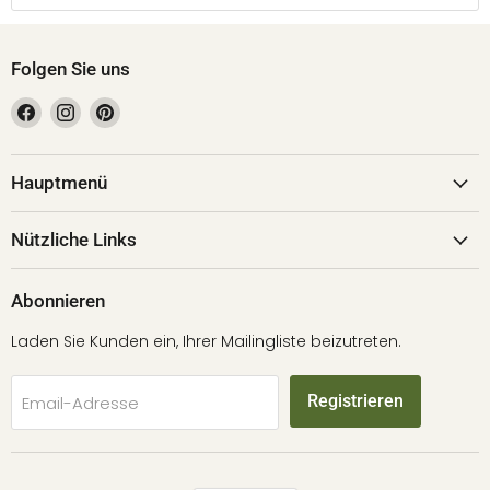
Folgen Sie uns
Finden
Finden
Finden
Sie
Sie
Sie
uns
uns
uns
auf
auf
auf
Hauptmenü
Facebook
Instagram
Pinterest
Nützliche Links
Abonnieren
Laden Sie Kunden ein, Ihrer Mailingliste beizutreten.
Registrieren
Email-Adresse