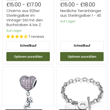
Z.
£15.00
-
£17.00
£15.00
-
£18.00
Preis
Preis
Charms aus 925er
Niedliche Tieranhänger
Sterlingsilber im
aus Sterlingsilber 1 - 40
Vintage-Stil mit den
Auf Lager
Buchstaben A bis Z.
Auf Lager
7 reviews
Schnellkauf
Schnellkauf
Optionen auswählen
Optionen auswählen
925
Edelstahlarmband
Sterling
mit
Silber
graviertem
Herzförmige
Liebesherz
Charms