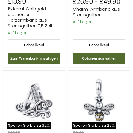
£18.90
£26.90
-
£49.90
Preis
Preis
18 Karat Gelbgold
Charm-Armband aus
plattiertes
Sterlingsilber
Herzarmband aus
Auf Lager
Sterlingsilber, 7,5 Zoll
Auf Lager
Schnellkauf
Schnellkauf
Zum Warenkorb hinzufügen
Optionen auswählen
Charms
Niedliche
aus
Tieranhänger
925er
aus
Sterlingsilber
Sterlingsilber
im
1
Vintage-
-
Stil
40
mit
den
Buchstaben
A
Sparen Sie bis zu
32
%
Sparen Sie bis zu
29
%
bis
Ursprünglicher
Ursprünglicher
£22.00
£21.00