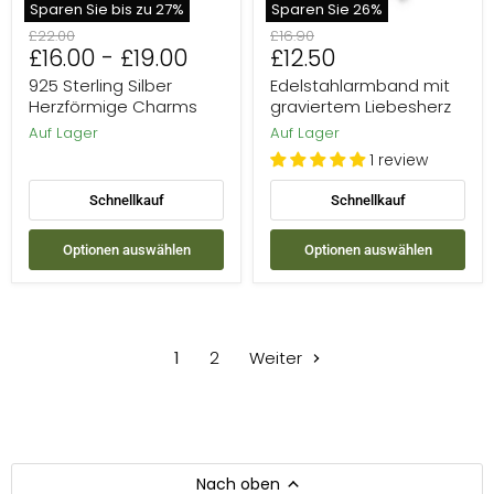
Sparen Sie bis zu
27
%
Sparen Sie
26
%
Ursprünglicher
Ursprünglicher
£22.00
£16.90
Aktueller
£16.00
-
£19.00
£12.50
Preis
Preis
Preis
925 Sterling Silber
Edelstahlarmband mit
Herzförmige Charms
graviertem Liebesherz
Auf Lager
Auf Lager
1 review
Schnellkauf
Schnellkauf
Optionen auswählen
Optionen auswählen
1
2
Weiter
Nach oben